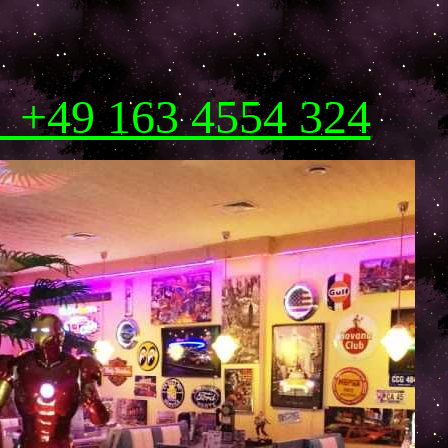
! +49 163 4554 324