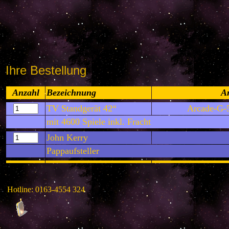
Ihre Bestellung
Anzahl
Bezeichnung
Ar
TV Standgerät 42“
Arcade-G
mit 4600 Spiele inkl. Fracht
John Kerry
Pappaufsteller
Hotline: 0163-4554 324