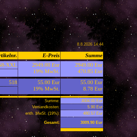
8.8.2026 14:44
tikelnr.
E-Preis
Summe
-58-XXL
2949.00 Eur
2949.00 Eur
19% MwSt.
470.85 Eur
518
55.00 Eur
55.00 Eur
19% MwSt.
8.78 Eur
Summe:
3004.00 Eur
Versandkosten:
5.90 Eur
enth. MwSt. (19%):
480.57 Eur
Gesamt:
3009.90 Eur