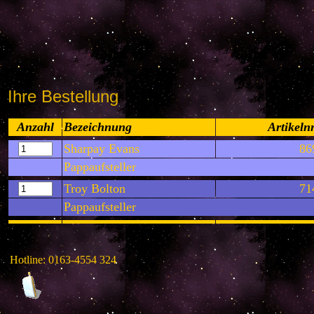
Ihre Bestellung
Anzahl
Bezeichnung
Artikelnr
Sharpay Evans
86
Pappaufsteller
Troy Bolton
71
Pappaufsteller
Hotline: 0163-4554 324