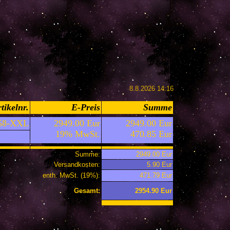
8.8.2026 14:16
tikelnr.
E-Preis
Summe
-58-XXL
2949.00 Eur
2949.00 Eur
19% MwSt.
470.85 Eur
Summe:
2949.00 Eur
Versandkosten:
5.90 Eur
enth. MwSt. (19%):
471.79 Eur
Gesamt:
2954.90 Eur