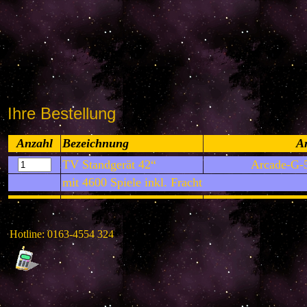
Ihre Bestellung
Anzahl
Bezeichnung
Ar
TV Standgerät 42“
Arcade-G
mit 4600 Spiele inkl. Fracht
Hotline: 0163-4554 324