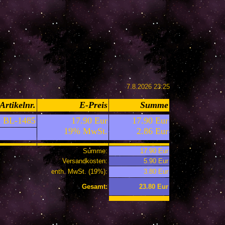
7.8.2026 23:25
Artikelnr.
E-Preis
Summe
BL-1485
17.90 Eur
17.90 Eur
19% MwSt.
2.86 Eur
Summe:
17.90 Eur
Versandkosten:
5.90 Eur
enth. MwSt. (19%):
3.80 Eur
Gesamt:
23.80 Eur