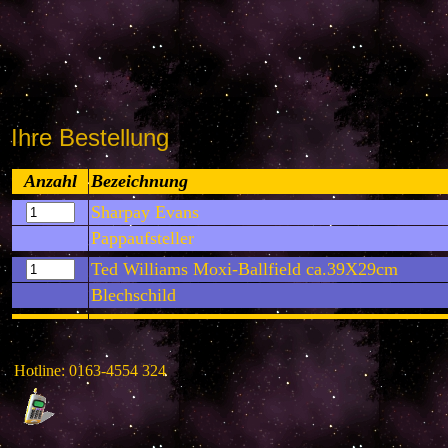
Ihre Bestellung
Anzahl
Bezeichnung
Sharpay Evans
Pappaufsteller
Ted Williams Moxi-Ballfield ca.39X29cm
Blechschild
Hotline: 0163-4554 324