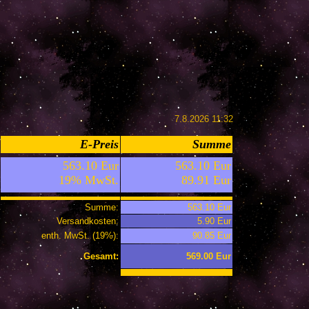
7.8.2026 11:32
E-Preis
Summe
563.10 Eur
563.10 Eur
19% MwSt.
89.91 Eur
Summe:
563.10 Eur
Versandkosten:
5.90 Eur
enth. MwSt. (19%):
90.85 Eur
Gesamt:
569.00 Eur