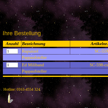
Ihre Bestellung
Anzahl
Bezeichnung
Artikelnr.
Rapunzel
SC-559
Pappaufsteller
Ed Miliband
SC-598-cs
Pappaufsteller
Hotline: 0163-4554 324