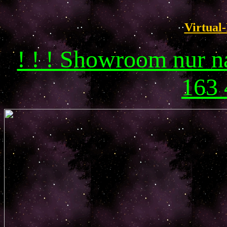
Virtual-
! ! ! Showroom nur 
163 