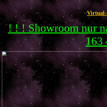
Virtual-
! ! ! Showroom nur 
163 