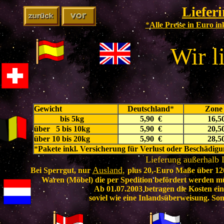
Liefer
*
Alle Preise in Euro i
Wir l
Gewicht
Deutschland
*
Zone
bis 5kg
5,90 €
16,5
über 5 bis 10kg
5,90 €
20,5
über 10 bis 20kg
5,90 €
28,5
*
Pakete inkl. Versicherung
für Verlust oder Beschädigu
Lieferung außerhalb 
Ausland
,
Bei Sperrgut,
nur
plus 20,-Euro Maße über 120
Waren (Möbel) die per Spedition befördert werden müs
Ab 01.07.2003 betragen die Kosten e
soviel wie eine Inlandsüberweisung. So